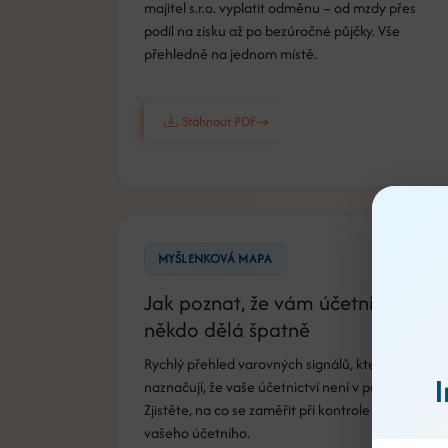
majitel s.r.o. vyplatit odměnu – od mzdy přes
podíl na zisku až po bezúročné půjčky. Vše
přehledně na jednom místě.
Stáhnout PDF
MYŠLENKOVÁ MAPA
Jak poznat, že vám účetnictví
někdo dělá špatně
Rychlý přehled varovných signálů, které
I
naznačují, že vaše účetnictví není v pořádku.
Zjistěte, na co se zaměřit při kontrole práce
vašeho účetního.