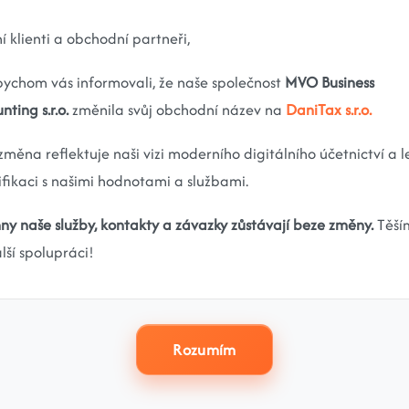
í klienti a obchodní partneři,
Stáhnout PDF
bychom vás informovali, že naše společnost
MVO Business
nting s.r.o.
změnila svůj obchodní název na
DaniTax s.r.o.
změna reflektuje naši vizi moderního digitálního účetnictví a l
MYŠLENKOVÁ MAPA
ifikaci s našimi hodnotami a službami.
DPH a identifikovaná osoba pro
ny naše služby, kontakty a závazky zůstávají beze změny.
Těší
OSVČ
lší spolupráci!
Co je identifikovaná osoba k DPH a kdy se jako
OSVČ stáváte povinni registrovat? Mapa
vysvětluje povinnosti a limity srozumitelně a bez
paragrafů.
Rozumím
Stáhnout PDF