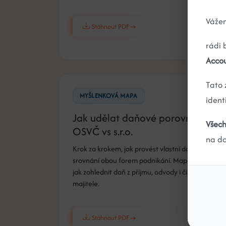
Vážen
Stáhnout PDF
rádi 
Accou
Tato 
MYŠLENKOVÁ MAPA
ident
Jak udělat daňové porovnání
Všech
OSVČ vs s.r.o.
na da
Krok za krokem, jak provést vlastní daňové
srovnání obou forem podnikání. Mapa ukazuje,
jak zohlednit daň z příjmu, odvody i čistý příjem
majitele.
Stáhnout PDF