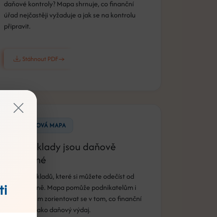
daňové kontroly? Mapa shrnuje, co finanční
úřad nejčastěji vyžaduje a jak se na kontrolu
připravit.
Stáhnout PDF
MYŠLENKOVÁ MAPA
Jaké náklady jsou daňově
uznatelné
Přehled nákladů, které si můžete odečíst od
ti
základu daně. Mapa pomůže podnikatelům i
živnostníkům zorientovat se v tom, co finanční
úřad uzná jako daňový výdaj.