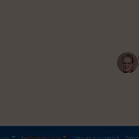
 nás
Tvoříme pro vás
Záznam přednášek
Prův