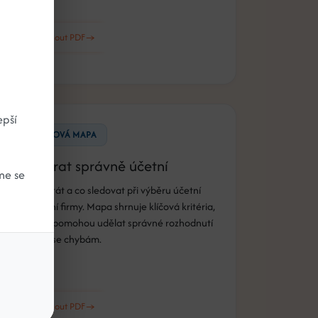
Stáhnout PDF
epší
MYŠLENKOVÁ MAPA
Jak vybrat správně účetní
me se
Na co se ptát a co sledovat při výběru účetní
nebo účetní firmy. Mapa shrnuje klíčová kritéria,
která vám pomohou udělat správné rozhodnutí
a vyhnout se chybám.
Stáhnout PDF