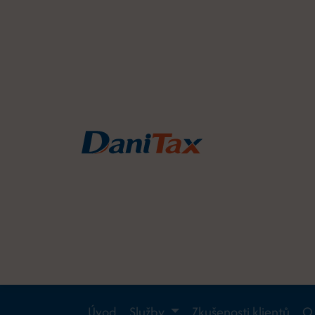
Úvod
Služby
Zkušenosti klientů
O