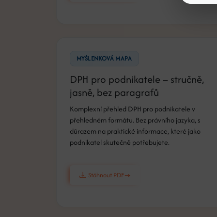
MYŠLENKOVÁ MAPA
DPH pro podnikatele – stručně,
jasně, bez paragrafů
Komplexní přehled DPH pro podnikatele v
přehledném formátu. Bez právního jazyka, s
důrazem na praktické informace, které jako
podnikatel skutečně potřebujete.
Stáhnout PDF