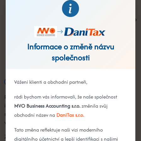
pokud není sjednáno jinak
V případě prodlení s úhradou má poskytovatel právo
účtovat úrok z prodlení podle zákonných předpisů
Poskytovatel si vyhrazuje právo pozastavit
Informace o změně názvu
poskytování služeb při prodlení s úhradou
společnosti
přesahujícím 30 dnů
7. Mlčenlivost a ochrana údajů
Vážení klienti a obchodní partneři,
Poskytovatel je povinen zachovávat mlčenlivost o všech
rádi bychom vás informovali, že naše společnost
informacích, které se dozví v souvislosti s poskytováním
MVO Business Accounting s.r.o.
změnila svůj
služeb. Tato povinnost trvá i po skončení smluvního
obchodní název na
DaniTax s.r.o.
vztahu.
Tato změna reflektuje naši vizi moderního
Zpracování osobních údajů se řídí zásadami ochrany
digitálního účetnictví a lepší identifikaci s našimi