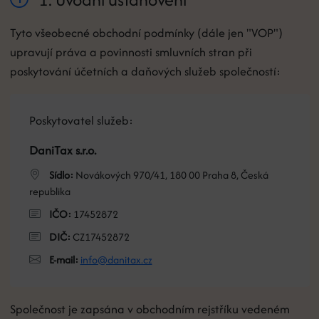
Tyto všeobecné obchodní podmínky (dále jen "VOP")
upravují práva a povinnosti smluvních stran při
poskytování účetních a daňových služeb společností:
Poskytovatel služeb:
DaniTax s.r.o.
Sídlo:
Novákových 970/41, 180 00 Praha 8, Česká
republika
IČO:
17452872
DIČ:
CZ17452872
E-mail:
info@danitax.cz
Společnost je zapsána v obchodním rejstříku vedeném