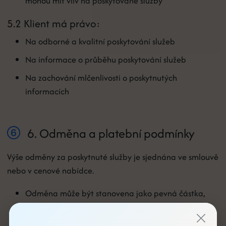
mohou mít vliv na poskytované služby
5.2 Klient má právo:
Na odborné a kvalitní poskytování služeb
Na informace o průběhu poskytování služeb
Na zachování mlčenlivosti o poskytnutých
informacích
6. Odměna a platební podmínky
Výše odměny za poskytnuté služby je sjednána ve smlouvě
nebo v cenové nabídce.
Odměna může být stanovena jako pevná částka,
hodinová sazba nebo procentuální podíl
Odměna je splatná do 14 dnů od vystavení faktury,