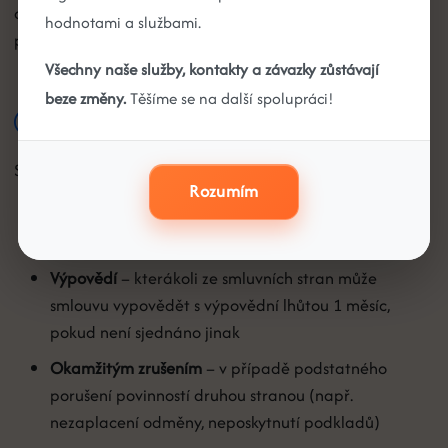
osobních údajů dostupnými na
této stránce
a platnými
hodnotami a službami.
právními předpisy (GDPR).
Všechny naše služby, kontakty a závazky zůstávají
beze změny.
Těšíme se na další spolupráci!
8. Ukončení smluvního vztahu
Smluvní vztah může být ukončen:
Rozumím
Dohodou
– smluvní strany se mohou kdykoliv
dohodnout na ukončení smlouvy
Výpovědí
– kterákoli ze smluvních stran může
smlouvu vypovědět s výpovědní lhůtou 1 měsíc,
pokud není sjednáno jinak
Okamžitým zrušením
– v případě podstatného
porušení povinností druhou stranou (např.
nezaplacení odměny, neposkytnutí podkladů)