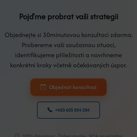
Pojďme probrat vaši strategii
Objednejte si 30minutovou konzultaci zdarma.
Probereme vaši současnou situaci,
identifikujeme příležitosti a navrhneme
konkrétní kroky včetně očekávaných úspor.
Objednat konzultaci
+420 605 854 284
100% diskrétnost · Žádné závazky · NDA na požádání