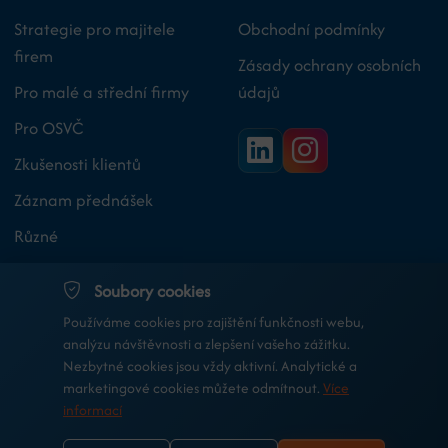
Strategie pro majitele
Obchodní podmínky
firem
Zásady ochrany osobních
Pro malé a střední firmy
údajů
Pro OSVČ
Zkušenosti klientů
Záznam přednášek
Různé
O nás
Soubory cookies
Průvodce podnikáním
Používáme cookies pro zajištění funkčnosti webu,
analýzu návštěvnosti a zlepšení vašeho zážitku.
Nezbytné cookies jsou vždy aktivní. Analytické a
marketingové cookies můžete odmítnout.
Více
©
2026 DaniTax s.r.o.
Profesionální účetní a daňové strategie pro
informací
moderní podnikání.
|
Zásady cookies
|
Nastavení cookies