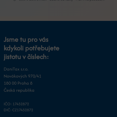
Jsme tu pro vás
kdykoli potřebujete
jistotu v číslech:
DaniTax s.r.o.
Novákových 970/41
180 00 Praha 8
Česká republika
IČO: 17452872
DIČ: CZ17452872