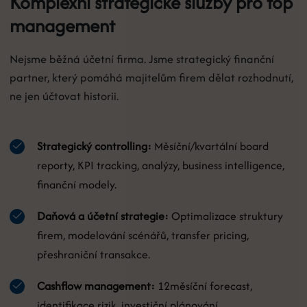
Komplexní strategické služby pro top
management
Nejsme běžná účetní firma. Jsme strategický finanční
partner, který pomáhá majitelům firem dělat rozhodnutí,
ne jen účtovat historii.
Strategický controlling:
Měsíční/kvartální board
reporty, KPI tracking, analýzy, business intelligence,
finanční modely.
Daňová a účetní strategie:
Optimalizace struktury
firem, modelování scénářů, transfer pricing,
přeshraniční transakce.
Cashflow management:
12měsíční forecast,
identifikace rizik, investiční plánování.