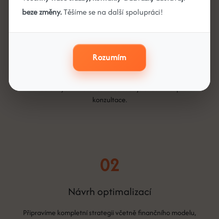
01
beze změny.
Těšíme se na další spolupráci!
Strategický audit
Rozumím
Detailně zanalyzujeme finanční strukturu firmy, daňové
zatížení i rezervy. Identifikujeme příležitosti ke snížení
nákladů a zvýšení ziskovosti. Součástí je úvodní bezplatná
konzultace.
02
Návrh optimalizací
Připravíme kompletní strategii včetně finančního modelu,