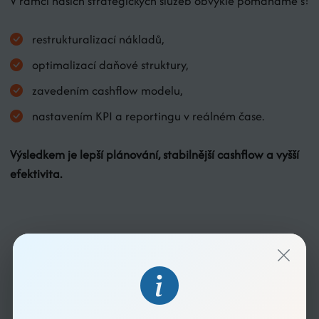
V rámci našich strategických služeb obvykle pomáháme s:
restrukturalizací nákladů,
optimalizací daňové struktury,
zavedením cashflow modelu,
nastavením KPI a reportingu v reálném čase.
Výsledkem je lepší plánování, stabilnější cashflow a vyšší
efektivita.